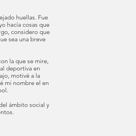
ejado huellas. Fue
 yo hacía cosas que
argo, considero que
que sea una breve
on la que se mire,
nal deportiva en
jo, motivé a la
jé mi nombre el en
bol.
del ámbito social y
entos.