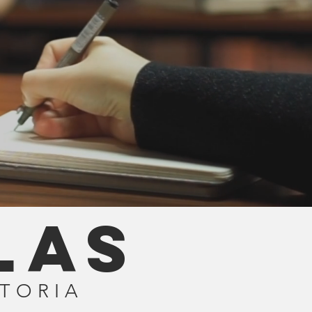
las
CTORIA