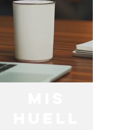
mis
huell