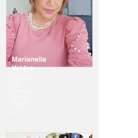
Marianella
Valdez
Consultor
a en
Comunic
ación e
Imagen
Otras entradas