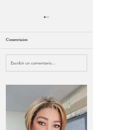
Comentarios
OPINANDO ANDO
Escribir un comentario...
¡UN POQUITO
EMPATÍA Y D
HISTORIA POR